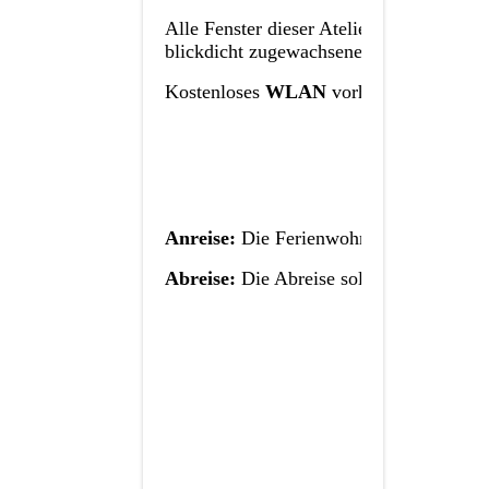
Alle Fenster dieser Atelierwohnung, ein
blickdicht
zugewachsenen Garten.
Kostenloses
WLAN
vorhanden.
Anreise:
Die Ferienwohnung steht bei d
Abreise:
Die Abreise sollte bis 10 Uhr,
Die
g