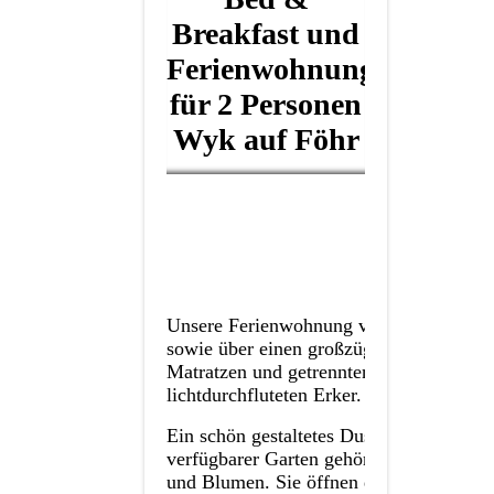
Breakfast und
Ferienwohnung
für 2 Personen
Wyk auf Föhr
Unse
Unsere Ferienwohnung verfügt über eine
sowie über einen großzügigen integrier
Matratzen und getrennten Lattenrosten p
lichtdurchfluteten Erker.
Ein schön gestaltetes Duschbad mit WC r
verfügbarer Garten gehört - mit Strandk
und Blumen. Sie öffnen die Wohnungstü